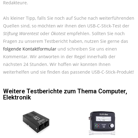
Redakteure.
Als kleiner Tipp, falls Sie noch auf Suche nach weiterführenden
Quellen sind, so möchten wir ihnen den USB-C-Stick-Test der
Stiftung Warentest
oder
Ökotest
empfehlen. Sollten Sie noch
Fragen zu unserem Testbericht haben, nutzen Sie gerne das
folgende Kontaktformular
und schreiben Sie uns einen
Kommentar. Wir antworten in der Regel innerhalb der
nächsten 24 Stunden. Wir hoffen wir konnten Ihnen
weiterhelfen und sie finden das passende USB-C-Stick-Produkt!
Weitere Testberichte zum Thema
Computer
,
Elektronik