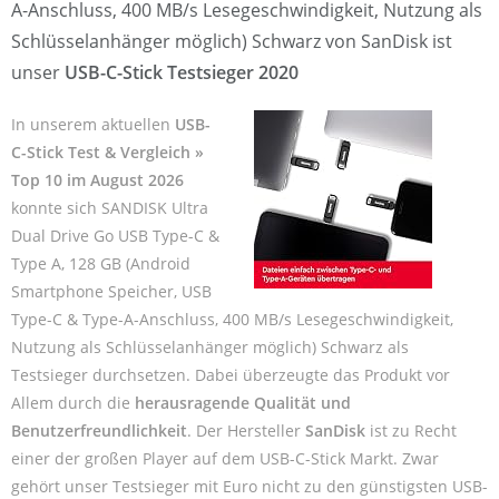
A-Anschluss, 400 MB/s Lesegeschwindigkeit, Nutzung als
Schlüsselanhänger möglich) Schwarz von SanDisk ist
unser
USB-C-Stick Testsieger 2020
In unserem aktuellen
USB-
C-Stick Test & Vergleich »
Top 10 im August 2026
konnte sich SANDISK Ultra
Dual Drive Go USB Type-C &
Type A, 128 GB (Android
Smartphone Speicher, USB
Type-C & Type-A-Anschluss, 400 MB/s Lesegeschwindigkeit,
Nutzung als Schlüsselanhänger möglich) Schwarz als
Testsieger durchsetzen. Dabei überzeugte das Produkt vor
Allem durch die
herausragende Qualität und
Benutzerfreundlichkeit
. Der Hersteller
SanDisk
ist zu Recht
einer der großen Player auf dem USB-C-Stick Markt. Zwar
gehört unser Testsieger mit Euro nicht zu den günstigsten USB-